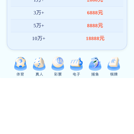
校稿：李咏
一审：沈洋
二审：刘连启
终审：李玲