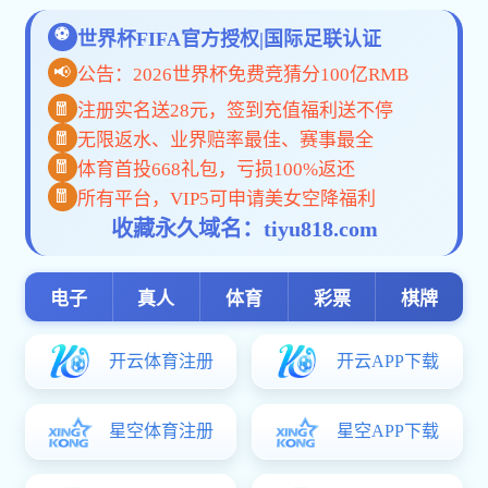
电子官网精神，对学校专项整治工作进行动员部署。
校党委书记刘洋作动员讲话。利来电子官网议由校党
委常委、纪委书记韩锦标主持。校党委班子全体成员
出席利来电子官网议，全体中层干部参加利来电子官
网议。
刘洋就扎实开展深化教育领域腐败整治工作，提
出三点意见。一要提高政治站位，深刻把握专项整治
是对标看齐、践行“两个维护”的重大政治任务，是自
我革命、从严管党治校的现实迫切需要，是正本清
源、赋能高质量发展的重要保障，切实增强开展整治
工作的思想自觉、政治自觉、行动自觉。二要强化组
织领导，健全统筹推进机制，精准关键领域全面排查
起底，压紧整治责任，边查边改、立行立改、固本治
本，确保专项整治各项工作落地见效。三要坚持严的