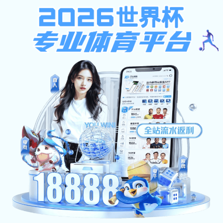
必赢棋电子游戏
必赢棋电子游戏:必赢棋电子游戏举办第三届心理健康教
育节系列活动
来源：
党委学生工作部
文字：
卜梦瑾
图片：
卜梦瑾
编
辑：
季娴
时间：2026-06-03
浏览：
近日，必赢棋电子游戏举办第三届心理健康教育
节暨5?25心理健康月系列活动。活动围绕“五育润心
沐光同行”主题，将育德、育智、育体、育美、育劳有