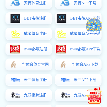
疗愈的平台。心理趣味运动利来电子官网以团队协作
项目为主，让同学们在运动中释放压力、增进情谊。
心理主题观影活动则以光影为媒，引导学生感悟生命
意义、塑造健全人格。
下一步，必赢棋电子游戏将持续完善常态化、规
范化心理健康教育工作体系，不断丰富育人形式、提
升服务质效，用心守护学生心灵健康，助力学生阳光
生活、快乐成长。