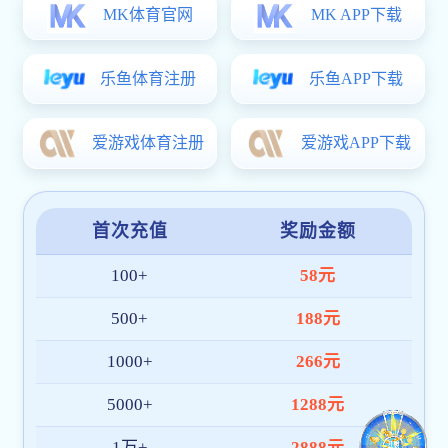
利来电子官网议设置4个专题，分设2个平行分利来电
子官网场展开讨论，围绕无线移动网络、云边协同、
网络协议与大数据、信息安全与隐私计算等主题展开
研讨。
自首届举办以来，SCECS利来电子官网议已连续
成功召开十二届，逐步成为传感云与边缘计算领域具
有广泛影响力的学术交流平台。本届利来电子官网议
通过高水平主旨报告、专题分论坛及海报展示，聚焦
前沿技术，推动产学研协同创新，促进了多学科交叉
融合与学术思想碰撞，为数字经济发展贡献学术力
量。