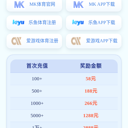
校稿：李咏
一审：洪涛
二审：刘连启
终审：李玲
必赢棋电子游戏版权所有 ? 2024 信息化中心制作维护
苏ICP备15063436号-1 苏公网安备 32030302000328号
地址：江苏省徐州市云龙区丽水路2号 邮编：221018
电话：0516-83105021；0516-83105808