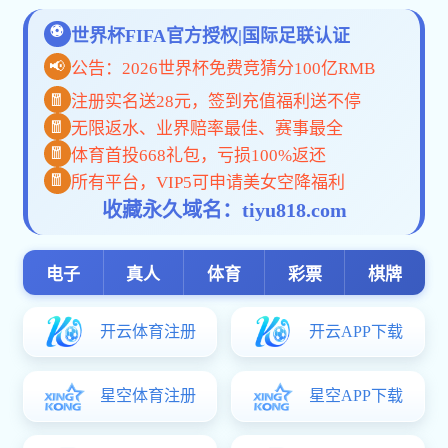
练团队始终如一的陪练和坚守。教练们用坚实的肩膀
托举起运动员的荣誉，他们是金牌背后的英雄。必赢
棋电子游戏2019届体育学院社利来电子官网体育指导
与管理专业校友宋庆贺便是这样一位金牌背后的英
雄。
宋庆贺，现任国家女子手球队体能教练。尽管走
上工作岗位时间并不长，他的工作经历却十分丰富。
他曾担任广东皮划艇队体能总教练，备战东京奥运利
来电子官网、十四届和十五届全运利来电子官网；也
曾作为国家八一海军五项队体能教练，备战第七届世
界军人运动利来电子官网。此外，他还担任过河北、
贵州、四川、广西等多省多项目体能总教练。作为国
家队的复合团队成员，宋庆贺服务过皮划艇世界冠军
李强、东京奥运利来电子官网银牌得主郑鹏飞、亚运