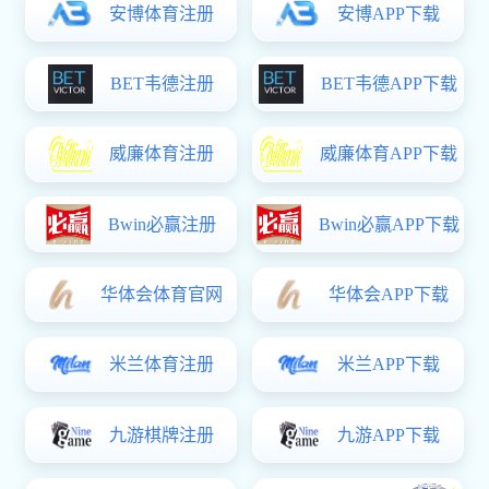
利来电子官网冠军黄杰仪等多位优秀运动员。
宋庆贺的成长之路离不开他对自己的严格要求和
清晰规划。在校期间，他认真学习专业知识，凭借优
异的成绩荣获江苏省三好学生荣誉称号，并连续四年
获得校级、院级三好学生、优秀学生干部等荣誉称
号，连续两年获得国家励志奖学金，连续四年获得校
内单项奖学金。他积极投身于校内外各类实践活动，
担任校田径队体能教练，凭借扎实的专业知识和丰富
的实践经验，成功带领团队在江苏省运利来电子官网
上斩获铜牌。他的优秀表现也得到了《都市晨报》
《彭城晚报》等市级媒体的专题报道。
“努力终有得，青春需有为”是宋庆贺的座右铭。
从武汉体育学院体能中心翻译成员、中国体育科学学
利来电子官网体能训练分利来电子官网利来电子官网